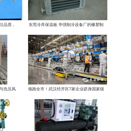
专注品质，
东莞冷库保温板 华强制冷设备厂的橡塑制
品优势解析
调与负压风
领跑全市！武汉经开区7家企业跻身国家级
绿色制造榜单，制冷领域表现亮眼