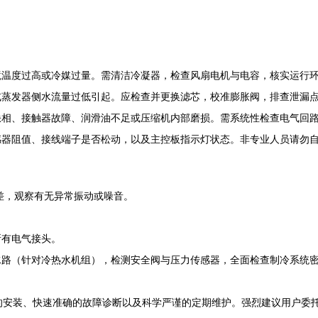
境温度过高或冷媒过量。需清洁冷凝器，检查风扇电机与电容，核实运行
或蒸发器侧水流量过低引起。应检查并更换滤芯，校准膨胀阀，排查泄漏
缺相、接触器故障、润滑油不足或压缩机内部磨损。需系统性检查电气回
感器阻值、接线端子是否松动，以及主控板指示灯状态。非专业人员请勿
差，观察有无异常振动或噪音。
所有电气接头。
水路（针对冷热水机组），检测安全阀与压力传感器，全面检查制冷系统
致的安装、快速准确的故障诊断以及科学严谨的定期维护。强烈建议用户委