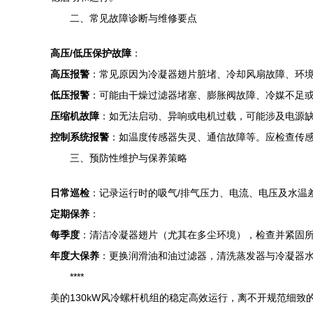
二、常见故障诊断与维修要点
高压/低压保护故障
：
高压报警
：常见原因为冷凝器翅片脏堵、冷却风扇故障、环
低压报警
：可能由干燥过滤器堵塞、膨胀阀故障、冷媒不足
压缩机故障
：如无法启动、异响或电机过载，可能涉及电源
控制系统报警
：如温度传感器失灵、通信故障等。应检查传
三、预防性维护与保养策略
日常巡检
：记录运行时的吸气/排气压力、电流、电压及水温
定期保养
：
每季度
：清洁冷凝器翅片（尤其在多尘环境），检查并紧固
年度大保养
：更换润滑油和油过滤器，清洗蒸发器与冷凝器
****
美的130kW风冷螺杆机组的稳定高效运行，离不开规范细